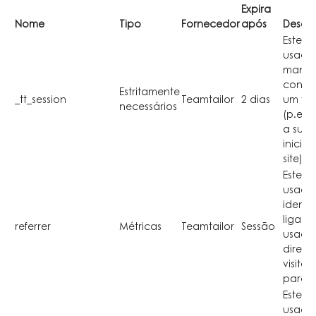
Expira
Nome
Tipo
Fornecedor
após
Descr
Este c
usado
mante
conte
Estritamente
_tt_session
Teamtailor
2 dias
um vis
necessários
(p.ex.
a sua 
inicia
site).
Este c
usado
identif
ligaç
referrer
Métricas
Teamtailor
Sessão
usada
direci
visitan
para o 
Este c
usado