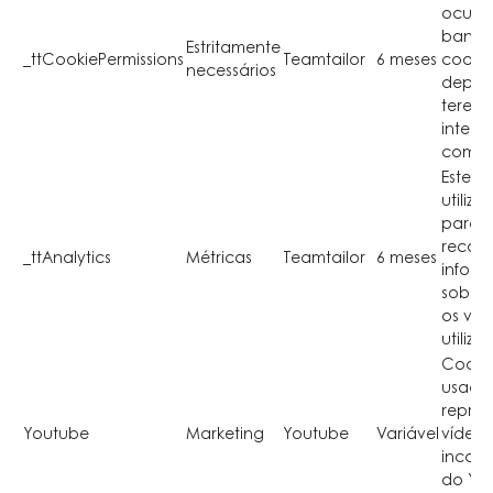
oculta
banne
Estritamente
_ttCookiePermissions
Teamtailor
6 meses
cookie
necessários
depoi
teres
intera
com el
Este c
utiliza
para
recolh
_ttAnalytics
Métricas
Teamtailor
6 meses
infor
sobre
os visi
utiliza
Cooki
usado
reprod
Youtube
Marketing
Youtube
Variável
vídeos
incor
do Yo