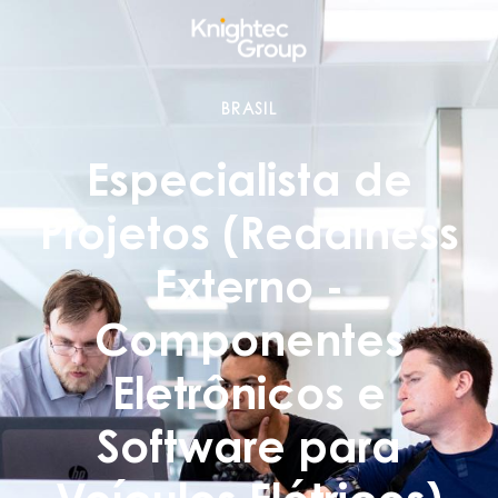
BRASIL
Especialista de
Projetos (Readiness
Externo -
Componentes
Eletrônicos e
Software para